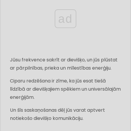
ad
Jūsu frekvence sakrīt ar dievišķo, un jūs plūstat
ar pārpilnības, prieka un mīlestības enerģiju.
Ciparu redzēšana ir zīme, ka jūs esat tiešā
līdzībā ar dievišķajiem spēkiem un universālajām
enerģijām.
Un šīs saskaņošanas dēļ jūs varat aptvert
notiekošo dievišķo komunikāciju.