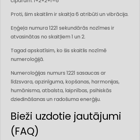
ciparam. 1+2+2+1=6
Proti, šim skaitlim ir skaitļa 6 atribūti un vibrācija.
Eņģeļa numura 1221 sekundārās nozīmes ir
atvasinātas no skaitļiem 1 un 2.
Tagad apskatīsim, ko šis skaitlis nozīmē
numeroloģijā.
Numeroloģijas numurs 1221 sasaucas ar
līdzsvara, apzinīguma, kopšanas, harmonijas,
humānisma, atbalsta, laipnības, psihiskās
dziedināšanas un radošuma enerģiju.
Bieži uzdotie jautājumi
(FAQ)