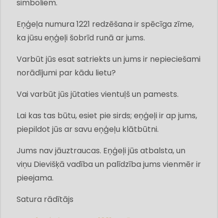
simboliem.
Eņģeļa numura 1221 redzēšana ir spēcīga zīme,
ka jūsu eņģeļi šobrīd runā ar jums.
Varbūt jūs esat satriekts un jums ir nepieciešami
norādījumi par kādu lietu?
Vai varbūt jūs jūtaties vientuļš un pamests.
Lai kas tas būtu, esiet pie sirds; eņģeļi ir ap jums,
piepildot jūs ar savu eņģeļu klātbūtni.
Jums nav jāuztraucas. Eņģeļi jūs atbalsta, un
viņu Dievišķā vadība un palīdzība jums vienmēr ir
pieejama.
Satura rādītājs