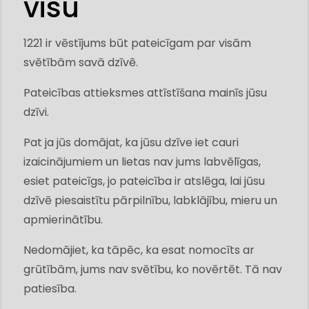
visu
1221 ir vēstījums būt pateicīgam par visām
svētībām savā dzīvē.
Pateicības attieksmes attīstīšana mainīs jūsu
dzīvi.
Pat ja jūs domājat, ka jūsu dzīve iet cauri
izaicinājumiem un lietas nav jums labvēlīgas,
esiet pateicīgs, jo pateicība ir atslēga, lai jūsu
dzīvē piesaistītu pārpilnību, labklājību, mieru un
apmierinātību.
Nedomājiet, ka tāpēc, ka esat nomocīts ar
grūtībām, jums nav svētību, ko novērtēt. Tā nav
patiesība.