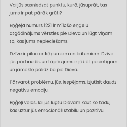
Vai jūs sasniedzat punktu, kurā, jūsuprāt, tas
jums ir pat pārāk grūti?
Eņģeļa numurs 1221 ir mīlošo eņģeļu
atgādinājums vērsties pie Dieva un lūgt Viņam
to, kas jums nepieciešams.
Dzīve ir pilna ar kāpumiem un kritumiem. Dzīve
jūs pārbaudīs, un tāpēc jums ir jābūt pacietīgam
un jāmeklē palīdzība pie Dieva.
Pārvarot problēmu, jūs, iespējams, izjutīsit daudz
negatīvu emociju.
Eņģeļi vēlas, lai jūs lūgtu Dievam kaut ko tādu,
kas uztur jūs emocionāli stabilu un pozitīvu.