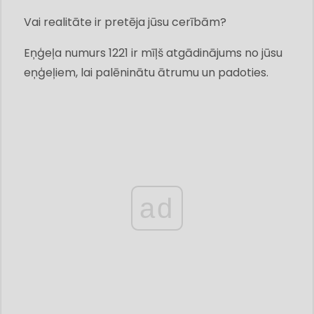
Vai realitāte ir pretēja jūsu cerībām?
Eņģeļa numurs 1221 ir mīļš atgādinājums no jūsu
eņģeļiem, lai palēninātu ātrumu un padoties.
ad