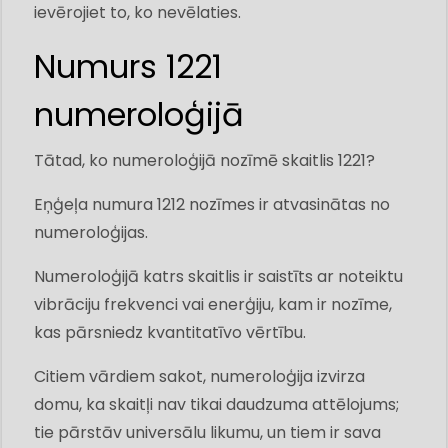
ievērojiet to, ko nevēlaties.
Numurs 1221
numeroloģijā
Tātad, ko numeroloģijā nozīmē skaitlis 1221?
Eņģeļa numura 1212 nozīmes ir atvasinātas no
numeroloģijas.
Numeroloģijā katrs skaitlis ir saistīts ar noteiktu
vibrāciju frekvenci vai enerģiju, kam ir nozīme,
kas pārsniedz kvantitatīvo vērtību.
Citiem vārdiem sakot, numeroloģija izvirza
domu, ka skaitļi nav tikai daudzuma attēlojums;
tie pārstāv universālu likumu, un tiem ir sava