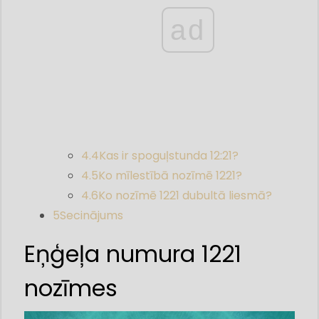
ad
4.4
Kas ir spoguļstunda 12:21?
4.5
Ko mīlestībā nozīmē 1221?
4.6
Ko nozīmē 1221 dubultā liesmā?
5
Secinājums
Eņģeļa numura 1221
nozīmes