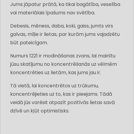
Jums jāpatur prātā, ka tikai bagātība, veselība
vai materiālais īpašums nav svētība.
Debesis, mēness, daba, koki, gaiss, jumts virs
galvas, mīļie ir lietas, par kurām jums vajadzētu
būt pateicīgam.
Numurs 1221 ir modināšanas zvans, lai mainītu
jūsu skatījumu no koncentrēšanās uz vēlmēm
koncentrēties uz lietām, kas jums jau ir.
Tā vietā, lai koncentrētos uz trūkumu,
koncentrējieties uz to, kas ir pieejams. Tādā
veidā jūs varēsit atpazīt pozitīvās lietas savā
dzīvē un kļūt optimistisks.