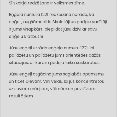
Šī skaitļa redzēšana ir veiksmes zīme.
Eņģeļa numura 1221 redzēšana norāda, ka
eņģeļi, augšāmceltie Skolotāji un garīgie vadītāji
ir jums visapkārt, piepildot jūsu dzīvi ar savu
eņģeļu klātbūtni.
Jūsu eņģeļi uzrāda eņģeļa numuru 1221, lai
palīdzētu un palīdzētu jums orientēties dažās
situācijās, ar kurām pēdējā laikā saskaraties.
Jūsu eņģeļi atgādina jums saglabāt optimismu
un ticēt Dievam. Viņi vēlas, lai jūs koncentrētos
uz saviem mērķiem, vēlmēm un pozitīviem
rezultātiem.