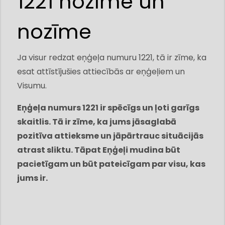
1221 nozīme un
nozīme
Ja visur redzat eņģeļa numuru 1221, tā ir zīme, ka
esat attīstījušies attiecībās ar eņģeļiem un
Visumu.
Eņģeļa numurs 1221 ir spēcīgs un ļoti garīgs
skaitlis. Tā ir zīme, ka jums jāsaglabā
pozitīva attieksme un jāpārtrauc situācijās
atrast sliktu. Tāpat Eņģeļi mudina būt
pacietīgam un būt pateicīgam par visu, kas
jums ir.