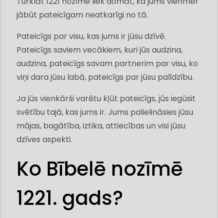
Turklāt 1221 nozīme liek domāt, ka jums vienmēr
jābūt pateicīgam neatkarīgi no tā.
Pateicīgs par visu, kas jums ir jūsu dzīvē.
Pateicīgs saviem vecākiem, kuri jūs audzina,
audzina, pateicīgs savam partnerim par visu, ko
viņi dara jūsu labā, pateicīgs par jūsu palīdzību.
Ja jūs vienkārši varētu kļūt pateicīgs, jūs iegūsit
svētību tajā, kas jums ir. Jums palielināsies jūsu
mājas, bagātība, iztika, attiecības un visi jūsu
dzīves aspekti.
Ko Bībelē nozīmē
1221. gads?