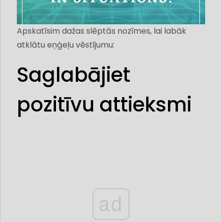
Apskatīsim dažas slēptās nozīmes, lai labāk
atklātu eņģeļu vēstījumu:
Saglabājiet
pozitīvu attieksmi
ad