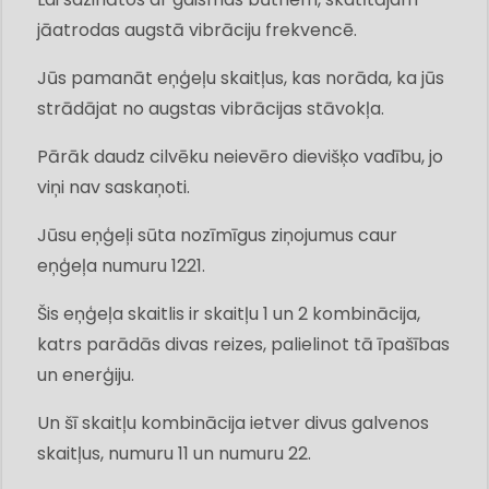
jāatrodas augstā vibrāciju frekvencē.
Jūs pamanāt eņģeļu skaitļus, kas norāda, ka jūs
strādājat no augstas vibrācijas stāvokļa.
Pārāk daudz cilvēku neievēro dievišķo vadību, jo
viņi nav saskaņoti.
Jūsu eņģeļi sūta nozīmīgus ziņojumus caur
eņģeļa numuru 1221.
Šis eņģeļa skaitlis ir skaitļu 1 un 2 kombinācija,
katrs parādās divas reizes, palielinot tā īpašības
un enerģiju.
Un šī skaitļu kombinācija ietver divus galvenos
skaitļus, numuru 11 un numuru 22.