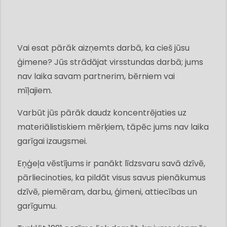
Vai esat pārāk aizņemts darbā, ka cieš jūsu
ģimene? Jūs strādājat virsstundas darbā; jums
nav laika savam partnerim, bērniem vai
mīļajiem.
Varbūt jūs pārāk daudz koncentrējaties uz
materiālistiskiem mērķiem, tāpēc jums nav laika
garīgai izaugsmei.
Eņģeļa vēstījums ir panākt līdzsvaru savā dzīvē,
pārliecinoties, ka pildāt visus savus pienākumus
dzīvē, piemēram, darbu, ģimeni, attiecības un
garīgumu.