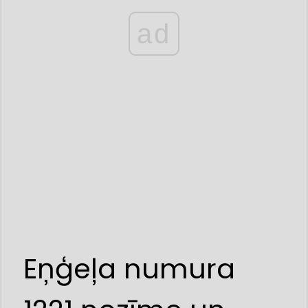
ad
Eņģeļa numura