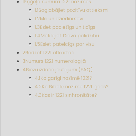
1
Eņģeļa numura 1221 nozīmes
1.1
Saglabājiet pozitīvu attieksmi
1.2
Mīli un dziedini sevi
1.3
Esiet pacietīgs un ticīgs
1.4
Meklējiet Dieva palīdzību
1.5
Esiet pateicīgs par visu
2
Redzot 1221 atkārtoti
3
Numurs 1221 numeroloģijā
4
Bieži uzdotie jautājumi (FAQ)
4.1
Ko garīgi nozīmē 1221?
4.2
Ko Bībelē nozīmē 1221. gads?
4.3
Kas ir 1221 sinhronitāte?