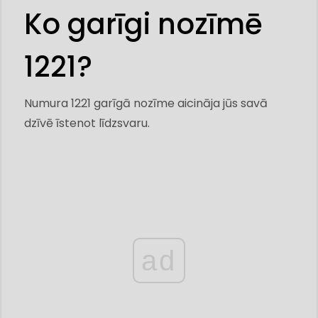
Ko garīgi nozīmē
1221?
Numura 1221 garīgā nozīme aicināja jūs savā
dzīvē īstenot līdzsvaru.
ad