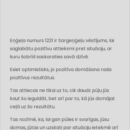
Eņģeļa numurs 1221 ir Sargeņģeļu vēstījums, lai
saglabātu pozitīvu attieksmi pret situāciju, ar
kuru šobrīd saskaraties savā dzīvē.
Esiet optimistisks, jo pozitīva domāšana rada
pozitīvus rezultātus.
Tas attiecas ne tikai uz to, cik daudz pūļu jūs
kaut ko ieguldāt, bet arī par to, kā jūs domājat
ceļā uz šo rezultātu.
Tas nozīmē, ka, lai gan pūles ir svarīgas, jūsu
domas, jūtas un uzskati par situāciju ietekmē arī