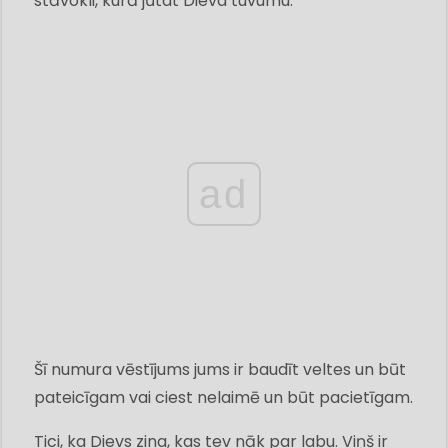
stāvokli, kurā jūtat Dieva tuvumu.
ad
Šī numura vēstījums jums ir baudīt veltes un būt
pateicīgam vai ciest nelaimē un būt pacietīgam.
Tici, ka Dievs zina, kas tev nāk par labu. Viņš ir