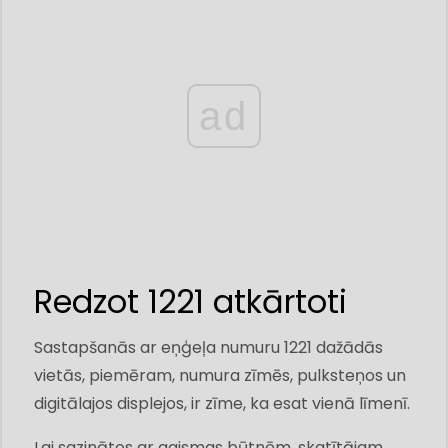
ad
Redzot 1221 atkārtoti
Sastapšanās ar eņģeļa numuru 1221 dažādās
vietās, piemēram, numura zīmēs, pulksteņos un
digitālajos displejos, ir zīme, ka esat vienā līmenī.
Lai sazinātos ar gaismas būtnēm, skatītājam