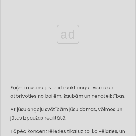
ad
Eņģeļi mudina jūs pārtraukt negatīvismu un
atbrīvoties no bailēm, šaubām un nenoteiktības.
Ar jūsu eņģeļu svētībām jūsu domas, vēlmes un
jūtas izpaužas realitātē.
Tāpēc koncentrējieties tikai uz to, ko vēlaties, un